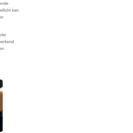
lende
ellicht kan
or
rlei
eperkend
den.