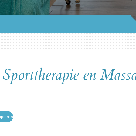
r Sporttherapie en Mass
spieren