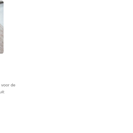
t voor de
it: