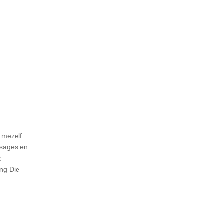
 mezelf
ssages en
k
ing Die