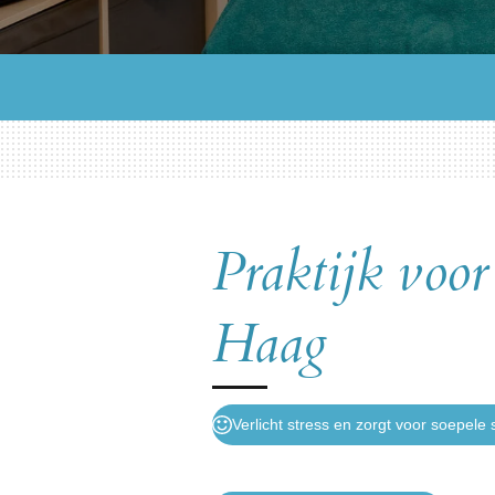
Praktijk voo
Haag
Verlicht stress en zorgt voor soepele 