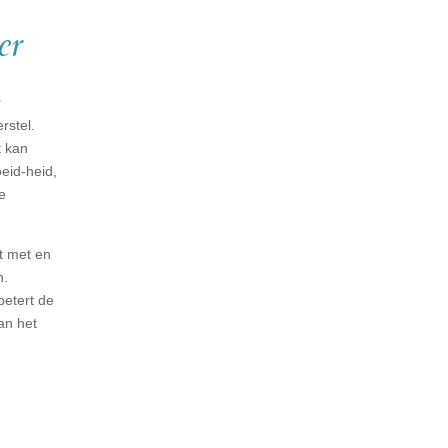
er
r
rstel.
t kan
eid-heid,
e
t met en
n.
etert de
van het