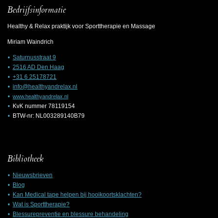
Bedrijfsinformatie
Healthy & Relax praktijk voor Sporttherapie en Massage
Miriam Waindrich
Saturnusstraat 9
2516 AD Den Haag
+31 6 25178721
info@healthyandrelax.nl
www.healthyandrelax.nl
KvK nummer 78119154
BTW-nr: NL003289140B79
Bibliotheek
Nieuwsbrieven
Blog
Kan Medical tape helpen bij hooikoortsklachten?
Wat is Sporttherapie?
Blessurepreventie en blessure behandeling