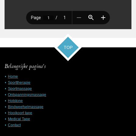
TOP
Belangrijke pagina's
Home
Sporttherapie
Sportmassage
Ontspanningsmassage
Hotstone
Bindweefselmassage
Hooikoort tape
Medical Tape
Contac
t