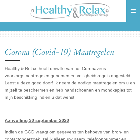
Ga
direct
naar
de
hoofdinhoud
Corona (Covid-19) Maatregelen
Healthy & Relax heeft omwille van het Coronavirus
voorzorgsmaatregelen genomen en veiligheidsregels opgesteld.
Leest u deze goed door! Ik neem de nodige maatregelen om u en
mijzelf te beschermen en heb handschoenen en mondkapjes tot
mijn beschikking indien u dat wenst.
Aanvulling 30 september 2020
Indien de GGD vraagt om gegevens ten behoeve van bron- en
contactonderzoek, zal ik alleen uw naam, telefoonnummer en