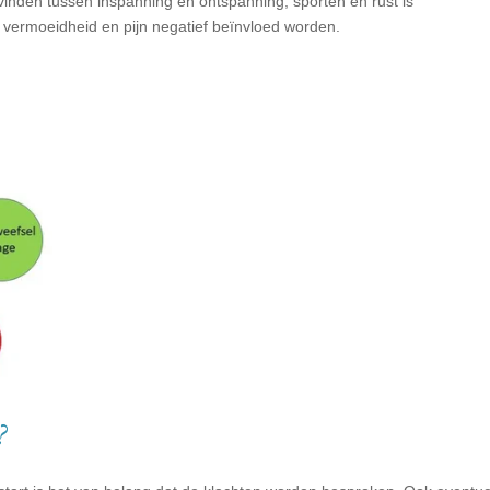
 vinden tussen inspanning en ontspanning; sporten en rust is
s, vermoeidheid en pijn negatief beïnvloed worden.
?