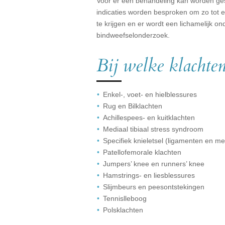
Voor er een behandeling kan worden ges
indicaties worden besproken om zo tot 
te krijgen en er wordt een lichamelijk 
bindweefselonderzoek.
Bij welke klachten
Enkel-, voet- en hielblessures
Rug en Bilklachten
Achillespees- en kuitklachten
Mediaal tibiaal stress syndroom
Specifiek knieletsel (ligamenten en me
Patellofemorale klachten
Jumpers’ knee en runners’ knee
Hamstrings- en liesblessures
Slijmbeurs en peesontstekingen
Tennislleboog
Polsklachten