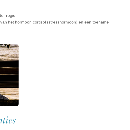
er regio
 van het hormoon cortisol (stresshormoon) en een toename
ties