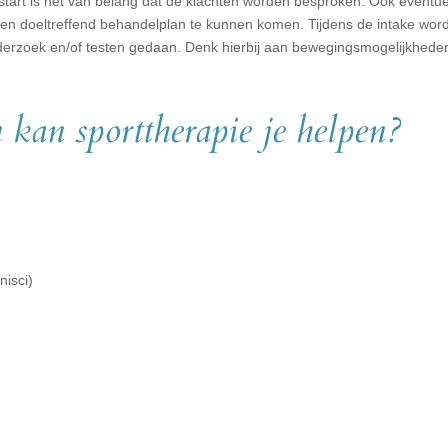
tart is het van belang dat de klachten worden besproken. Ook eventu
een doeltreffend behandelplan te kunnen komen. Tijdens de intake word
onderzoek en/of testen gedaan. Denk hierbij aan bewegingsmogelijkhede
 kan sporttherapie je helpen?
nisci)