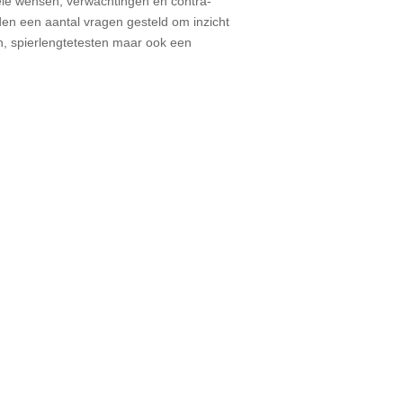
ele wensen, verwachtingen en contra-
en een aantal vragen gesteld om inzicht
n, spierlengtetesten maar ook een