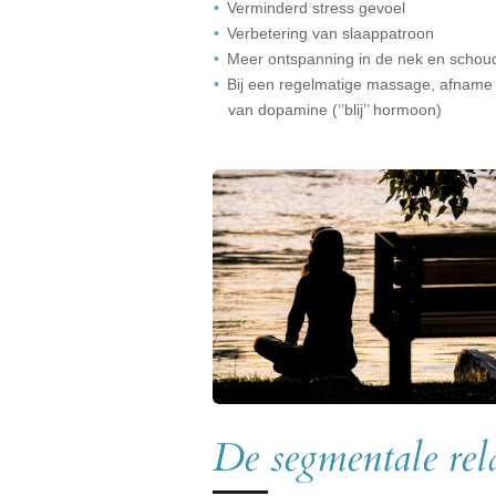
Verminderd stress gevoel
Verbetering van slaappatroon
Meer ontspanning in de nek en schoud
Bij een regelmatige massage, afname
van dopamine (‘’blij’’ hormoon)
De segmentale rela