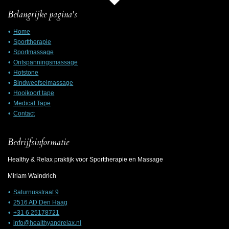
Belangrijke pagina's
Home
Sporttherapie
Sportmassage
Ontspanningsmassage
Hotstone
Bindweefselmassage
Hooikoort tape
Medical Tape
Contac
t
Bedrijfsinformatie
Healthy & Relax praktijk voor Sporttherapie en Massage
Miriam Waindrich
Saturnusstraat 9
2516 AD Den Haag
+31 6 25178721
info@healthyandrelax.nl