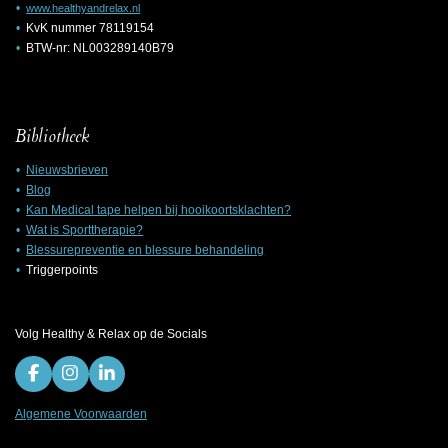
www.healthyandrelax.nl
KvK nummer 78119154
BTW-nr: NL003289140B79
Bibliotheek
Nieuwsbrieven
Blog
Kan Medical tape helpen bij hooikoortsklachten?
Wat is Sporttherapie?
Blessurepreventie en blessure behandeling
Triggerpoints
Volg Healthy & Relax op de Socials
F
I
L
a
n
i
c
s
n
Algemene Voorwaarden
e
t
k
b
a
e