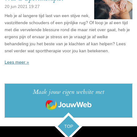
20 jun 2021
19:27
Heb je al langere tijd last van een stijve nek,
vastzittende schouders of een pijnlijke rug? Of loop je al een tijd
met die vervelende blessure rond die maar niet over gaat, heb je
ergens pijn of ervaar je stress en je vraagt je af welke
behandeling jou het beste van je klachten af kan helpen? Lees
snel verder wat sporttherapie voor jou kan betekenen.
Lees meer »
Maak jouw eigen website met
JouwWeb
TOP