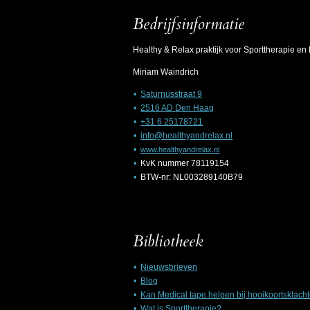
Bedrijfsinformatie
Healthy & Relax praktijk voor Sporttherapie e
Miriam Waindrich
Saturnusstraat 9
2516 AD Den Haag
+31 6 25178721
info@healthyandrelax.nl
www.healthyandrelax.nl
KvK nummer 78119154
BTW-nr: NL003289140B79
Bibliotheek
Nieuwsbrieven
Blog
Kan Medical tape helpen bij hooikoortsklach
Wat is Sporttherapie?