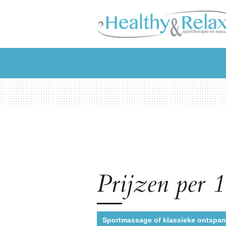
Ga
direct
naar
de
hoofdinhoud
Prijzen per 
Sportmassage of klassieke ontspa