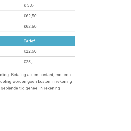
€ 33,-
€62,50
€62,50
Tarief
€12,50
€25,-
ling. Betaling alleen contant, met een
andeling worden geen kosten in rekening
 geplande tijd geheel in rekening