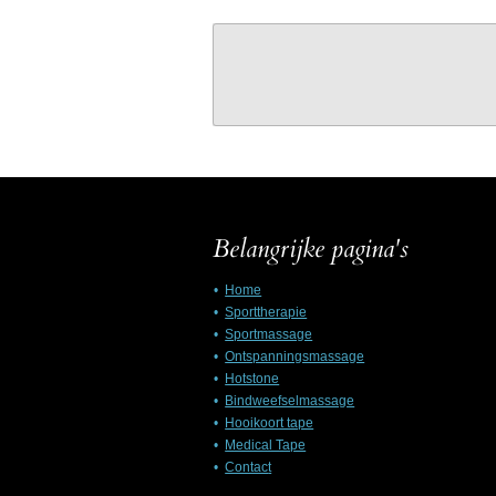
Belangrijke pagina's
Home
Sporttherapie
Sportmassage
Ontspanningsmassage
Hotstone
Bindweefselmassage
Hooikoort tape
Medical Tape
Contac
t