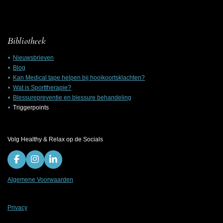
Bibliotheek
Nieuwsbrieven
Blog
Kan Medical tape helpen bij hooikoortsklachten?
Wat is Sporttherapie?
Blessurepreventie en blessure behandeling
Triggerpoints
Volg Healthy & Relax op de Socials
F
I
L
a
n
i
c
s
n
Algemene Voorwaarden
e
t
k
b
a
e
o
g
d
Privacy
o
r
I
k
a
n