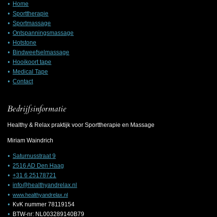
Home
Sporttherapie
Sportmassage
Ontspanningsmassage
Hotstone
Bindweefselmassage
Hooikoort tape
Medical Tape
Contac
t
Bedrijfsinformatie
Healthy & Relax praktijk voor Sporttherapie en Massage
Miriam Waindrich
Saturnusstraat 9
2516 AD Den Haag
+31 6 25178721
info@healthyandrelax.nl
www.healthyandrelax.nl
KvK nummer 78119154
BTW-nr: NL003289140B79